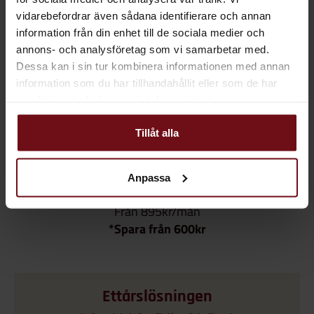
vidarebefordrar även sådana identifierare och annan
6 månader
information från din enhet till de sociala medier och
annons- och analysföretag som vi samarbetar med.
Dessa kan i sin tur kombinera informationen med annan
Säker förvaring dygnet runt
information som du har tillhandahållit eller som de har
samlat in när du har använt deras tjänster.
Startavgift från 395kr
Uthämtning: 175kr/tillfälle
Tillåt alla
Välj plan
Anpassa
Från 895kr/mån
*Spara från 600kr
Ettårslösningen