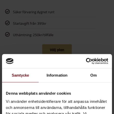
Säker förvaring dygnet runt
Startavgift från 395kr
Uthämtning: 250kr/tillfälle
Välj plan
Från 995kr/mån
Samtycke
Information
Om
Trygga Halvåret
Denna webbplats använder cookies
Vi använder enhetsidentifierare för att anpassa innehållet
Idealisk för säsongsförvaring
och annonserna till användarna, tillhandahålla funktioner
för sociala medier och analysera vår trafik. Vi