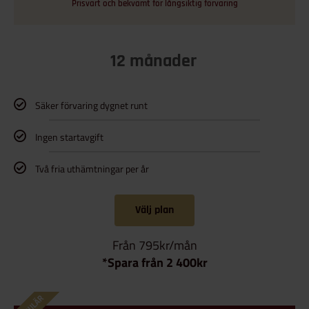
Prisvärt och bekvämt för långsiktig förvaring
12 månader
Säker förvaring dygnet runt
Ingen startavgift
Två fria uthämtningar per år
Välj plan
Från 795kr/mån
*Spara från 2 400kr
POPULÄR