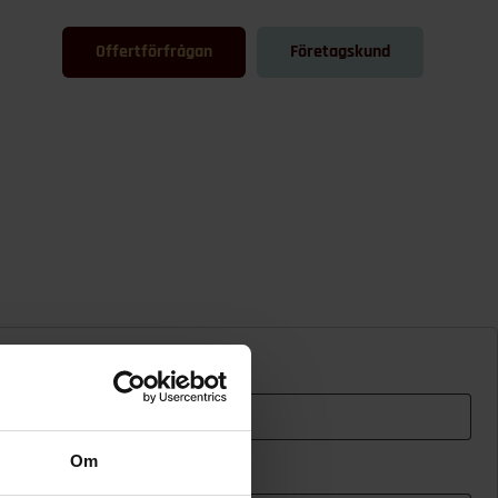
Butik
Offertförfrågan
Företagskund
Om