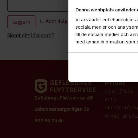
Denna webbplats använder 
Kom ihåg mig
Vi använder enhetsidentifierar
Logga in
sociala medier och analysera 
Glömt ditt lösenord?
till de sociala medier och a
med annan information som du 
Privat
Våra tjänster
Gefleborgs Flyttservice AB
Butik
Offertförfrågan
Johannesbergsvägen 30
Anmäl reklama
802 93 Gävle