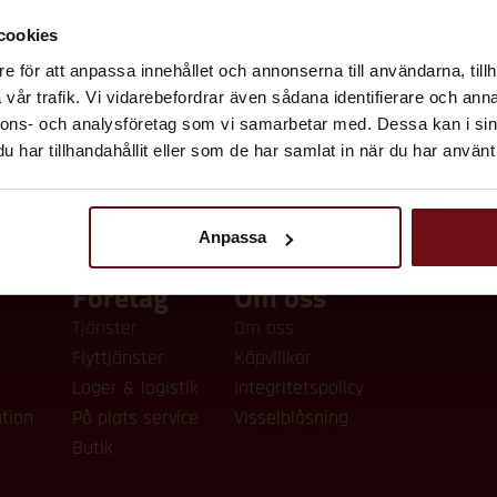
cookies
e för att anpassa innehållet och annonserna till användarna, tillh
vår trafik. Vi vidarebefordrar även sådana identifierare och anna
nnons- och analysföretag som vi samarbetar med. Dessa kan i sin
har tillhandahållit eller som de har samlat in när du har använt 
Anpassa
Företag
Om oss
Tjänster
Om oss
Flyttjänster
Köpvillkor
Lager & logistik
Integritetspolicy
tion
På plats service
Visselblåsning
Butik