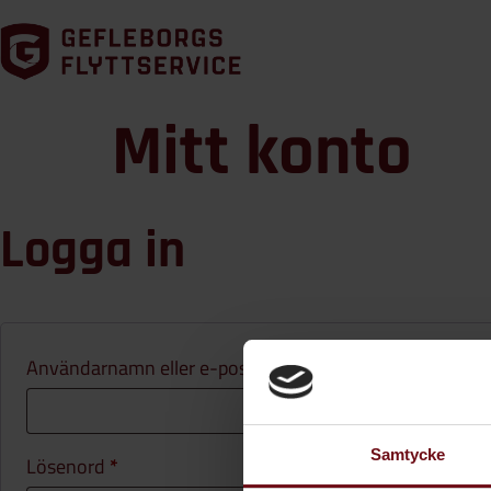
Mitt konto
Logga in
Användarnamn eller e-postadress
*
Samtycke
Lösenord
*