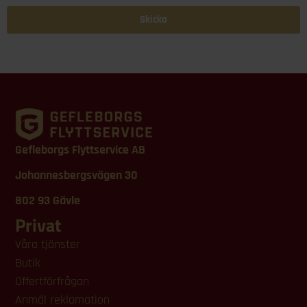
Skicka
Gefleborgs Flyttservice AB
Johannesbergsvägen 30
802 93 Gävle
Privat
Våra tjänster
Butik
Offertförfrågan
Anmäl reklamation