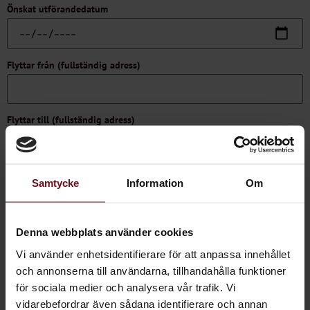
Önskat utförandedatum
Flyttar från (fullständig adress)
Flyttar till (fullständig adress)
Finns det kännedom om vägglöss eller andra skadedjur, alternativt
Samtycke
Information
Om
pälsdjur på någon av adresserna?
Ja
Nej
Denna webbplats använder cookies
Om ja på ovanstående fråga, ange vilken typ av skadedjur/pälsdjur
Vi använder enhetsidentifierare för att anpassa innehållet
och annonserna till användarna, tillhandahålla funktioner
för sociala medier och analysera vår trafik. Vi
Vad avser uppdraget? Beskriv uppdraget i stort!
vidarebefordrar även sådana identifierare och annan