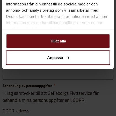
information från din enhet till de sociala medier och
annons- och analysföretag som vi samarbetar med.
Dessa kan i sin tur kombinera informationen med annan
information som du har tillhandahållit eller som de har
samlat in när du har använt deras tjänster.
Behövs kartonger för uppdraget
Ja
Tillåt alla
Nej
Oklart, vet ej ännu
Anpassa
Om ja på ovanstående fråga, hur många kartonger önskas?
Behandling av personuppgifter
Jag samtycker till att Gefleborgs Flyttservice får
behandla mina personuppgifter enl. GDPR.
GDPR-adress